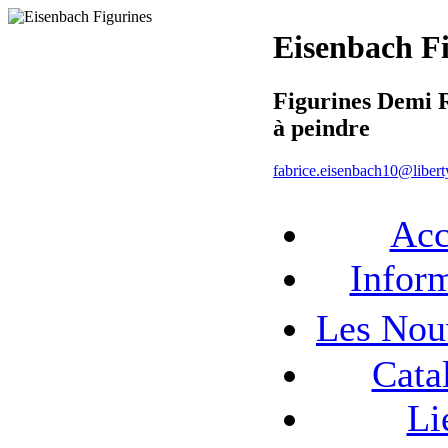
Eisenbach F
Figurines Demi 
à peindre
fabrice.eisenbach10@liberty
Acc
Infor
Les No
Cata
Li