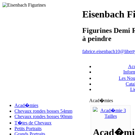
Eisenbach F
Figurines Demi 
à peindre
fabrice.eisenbach10@liberty
Acc
Infor
Les No
Cata
Li
Acad�mies
Acad�mies
Chevaux rondes bosses 54mm
Chevaux rondes bosses 90mm
T�tes de Chevaux
Petits Portraits
Acad�mi
Grands Portraits