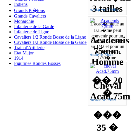
Indiens
3 tailles
Grands Pi�tons
Acad�mie 3 Tailles
Grands Cavaliers
Monarchie
L'acad�mique au
Infanterie de la Garde
1/35�me peut
Infanterie de Ligne
convenir pour un
Cavaliers 1/2 Ronde Bosse de la Ligne
Academis
homme de 1.60m
Cavaliers 1/2 Ronde Bosse de la Garde
au 1/32 et pour un
Train d'Artillerie
75mm.
adolescent au
Etat Major
Academis 75mm
1/30�me.
1914
Homme
Figurines Rondes Bosses
�� 20
Cheval
�
Acad.75
cheval Acad.75mm
���
35 �