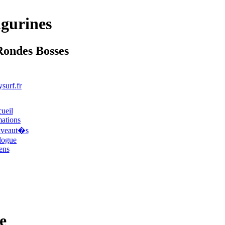
igurines
Rondes Bosses
surf.fr
ueil
mations
uveaut�s
logue
ens
e